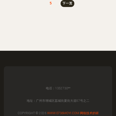
5
下一页
电话：1352730**
地址：广州市增城区荔城街夏街大道87号之二
COPYRIGHT © 2026
WWW.0736MOYI.COM
网络技术的研