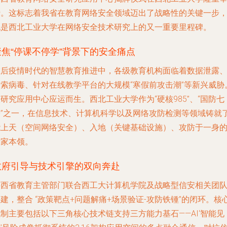
行。这标志着我省在教育网络安全领域迈出了战略性的关键一步
也是西北工业大学在网络安全技术研究上的又一重要里程碑。
聚焦“停课不停学”背景下的安全痛点
在后疫情时代的智慧教育推进中，各级教育机构面临着数据泄露
勒索病毒、针对在线教学平台的大规模“寒假前攻击潮”等新兴威胁
研究应用中心应运而生。西北工业大学作为“硬核985”、“国防七
子”之一，在信息技术、计算机科学以及网络攻防检测等领域铸就
能上天（空间网络安全）、入地（关键基础设施）、攻防于一身
看家本领。
政府引导与技术引擎的双向奔赴
陕西省教育主管部门联合西工大计算机学院及战略型信安相关团
建，整合 “政策靶点+问题解痛+场景验证-攻防铁锺”的闭环。核
制主要包括以下三角核心技术链支持三方能力基石——AI‘智能见