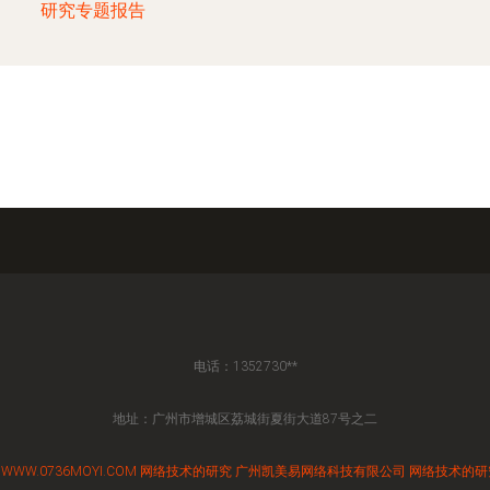
研究专题报告
电话：1352730**
地址：广州市增城区荔城街夏街大道87号之二
6
WWW.0736MOYI.COM
网络技术的研究
广州凯美易网络科技有限公司
网络技术的研